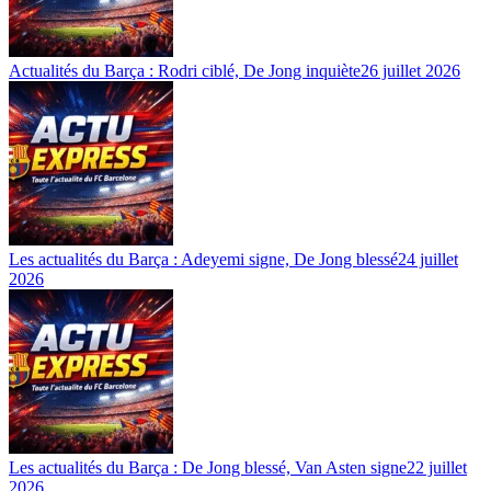
Actualités du Barça : Rodri ciblé, De Jong inquiète
26 juillet 2026
Les actualités du Barça : Adeyemi signe, De Jong blessé
24 juillet
2026
Les actualités du Barça : De Jong blessé, Van Asten signe
22 juillet
2026