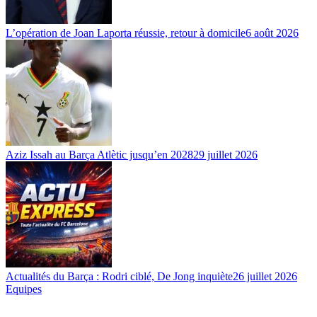
L’opération de Joan Laporta réussie, retour à domicile
6 août 2026
Aziz Issah au Barça Atlètic jusqu’en 2028
29 juillet 2026
Actualités du Barça : Rodri ciblé, De Jong inquiète
26 juillet 2026
Equipes