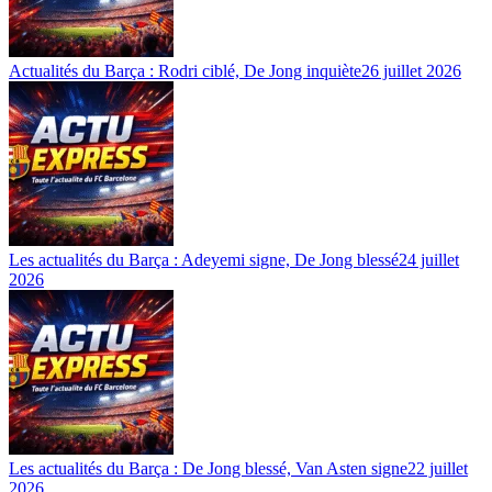
Actualités du Barça : Rodri ciblé, De Jong inquiète
26 juillet 2026
Les actualités du Barça : Adeyemi signe, De Jong blessé
24 juillet
2026
Les actualités du Barça : De Jong blessé, Van Asten signe
22 juillet
2026