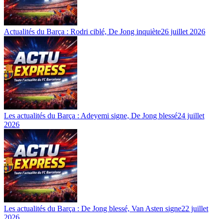
Actualités du Barça : Rodri ciblé, De Jong inquiète
26 juillet 2026
Les actualités du Barça : Adeyemi signe, De Jong blessé
24 juillet
2026
Les actualités du Barça : De Jong blessé, Van Asten signe
22 juillet
2026