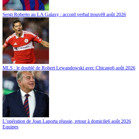
Sergi Roberto au LA Galaxy : accord verbal trouvé
8 août 2026
MLS : le doublé de Robert Lewandowski avec Chicago
6 août 2026
L’opération de Joan Laporta réussie, retour à domicile
6 août 2026
Equipes