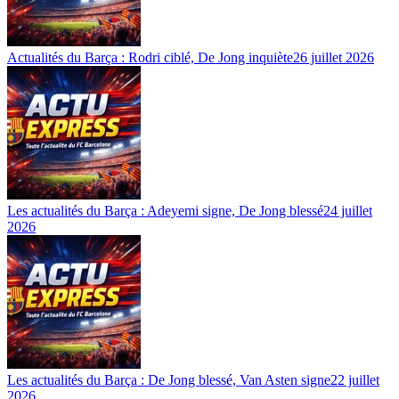
Actualités du Barça : Rodri ciblé, De Jong inquiète
26 juillet 2026
Les actualités du Barça : Adeyemi signe, De Jong blessé
24 juillet
2026
Les actualités du Barça : De Jong blessé, Van Asten signe
22 juillet
2026