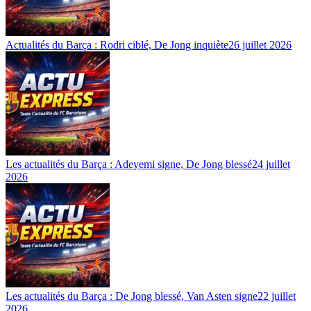
Actualités du Barça : Rodri ciblé, De Jong inquiète
26 juillet 2026
Les actualités du Barça : Adeyemi signe, De Jong blessé
24 juillet
2026
Les actualités du Barça : De Jong blessé, Van Asten signe
22 juillet
2026