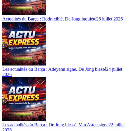
Actualités du Barça : Rodri ciblé, De Jong inquiète
26 juillet 2026
Les actualités du Barça : Adeyemi signe, De Jong blessé
24 juillet
2026
Les actualités du Barça : De Jong blessé, Van Asten signe
22 juillet
2026