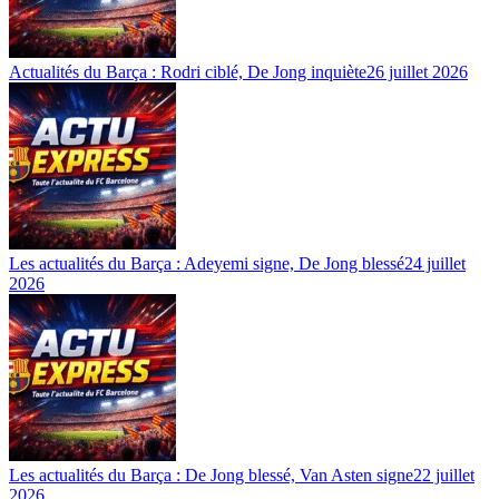
Actualités du Barça : Rodri ciblé, De Jong inquiète
26 juillet 2026
Les actualités du Barça : Adeyemi signe, De Jong blessé
24 juillet
2026
Les actualités du Barça : De Jong blessé, Van Asten signe
22 juillet
2026