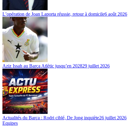
L’opération de Joan Laporta réussie, retour à domicile
6 août 2026
Aziz Issah au Barça Atlètic jusqu’en 2028
29 juillet 2026
Actualités du Barça : Rodri ciblé, De Jong inquiète
26 juillet 2026
Equipes