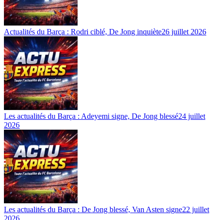
Actualités du Barça : Rodri ciblé, De Jong inquiète
26 juillet 2026
Les actualités du Barça : Adeyemi signe, De Jong blessé
24 juillet
2026
Les actualités du Barça : De Jong blessé, Van Asten signe
22 juillet
2026