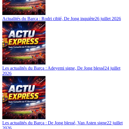
Actualités du Barça : Rodri ciblé, De Jong inquiète
26 juillet 2026
Les actualités du Barça : Adeyemi signe, De Jong blessé
24 juillet
2026
Les actualités du Barça : De Jong blessé, Van Asten signe
22 juillet
2026