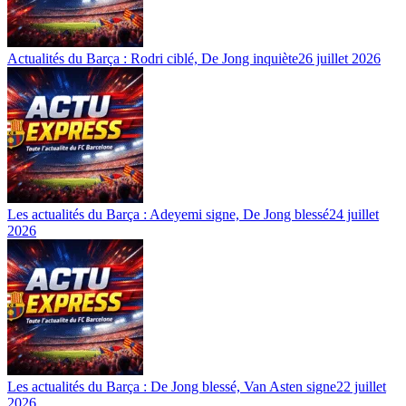
Actualités du Barça : Rodri ciblé, De Jong inquiète
26 juillet 2026
Les actualités du Barça : Adeyemi signe, De Jong blessé
24 juillet
2026
Les actualités du Barça : De Jong blessé, Van Asten signe
22 juillet
2026