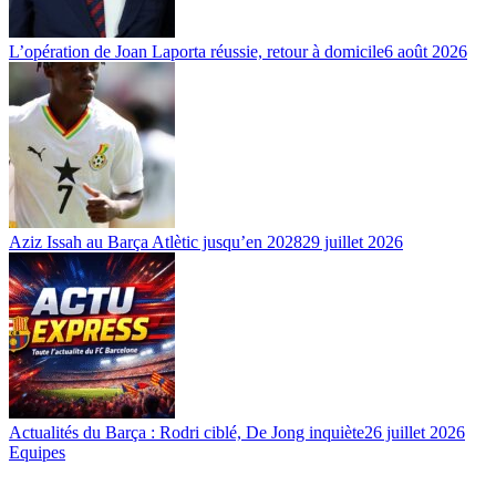
L’opération de Joan Laporta réussie, retour à domicile
6 août 2026
Aziz Issah au Barça Atlètic jusqu’en 2028
29 juillet 2026
Actualités du Barça : Rodri ciblé, De Jong inquiète
26 juillet 2026
Equipes