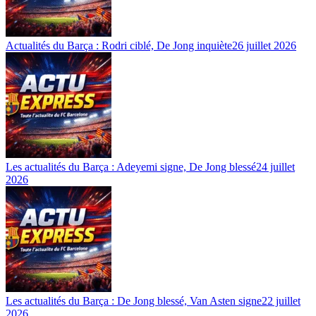
Actualités du Barça : Rodri ciblé, De Jong inquiète
26 juillet 2026
Les actualités du Barça : Adeyemi signe, De Jong blessé
24 juillet
2026
Les actualités du Barça : De Jong blessé, Van Asten signe
22 juillet
2026