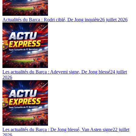
Actualités du Barça : Rodri ciblé, De Jong inquiète
26 juillet 2026
Les actualités du Barça : Adeyemi signe, De Jong blessé
24 juillet
2026
Les actualités du Barça : De Jong blessé, Van Asten signe
22 juillet
2026