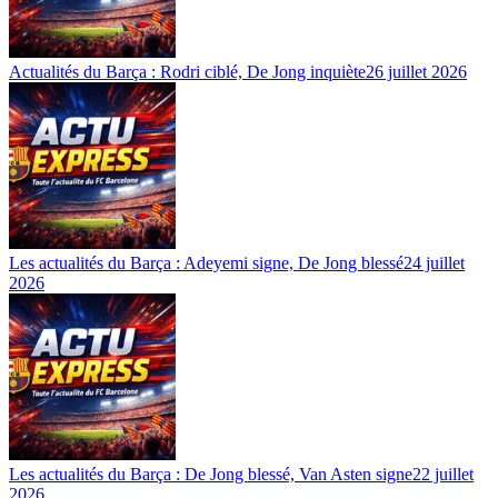
Actualités du Barça : Rodri ciblé, De Jong inquiète
26 juillet 2026
Les actualités du Barça : Adeyemi signe, De Jong blessé
24 juillet
2026
Les actualités du Barça : De Jong blessé, Van Asten signe
22 juillet
2026