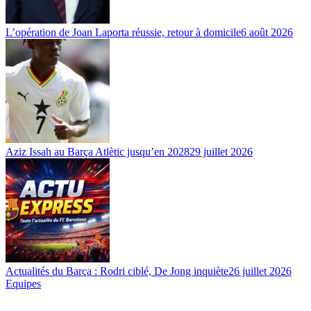
L’opération de Joan Laporta réussie, retour à domicile
6 août 2026
Aziz Issah au Barça Atlètic jusqu’en 2028
29 juillet 2026
Actualités du Barça : Rodri ciblé, De Jong inquiète
26 juillet 2026
Equipes