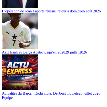
L’opération de Joan Laporta réussie, retour à domicile
6 août 2026
Aziz Issah au Barça Atlètic jusqu’en 2028
29 juillet 2026
Actualités du Barça : Rodri ciblé, De Jong inquiète
26 juillet 2026
Equipes