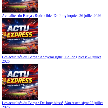
Actualités du Barça : Rodri ciblé, De Jong inquiète
26 juillet 2026
Les actualités du Barça : Adeyemi signe, De Jong blessé
24 juillet
2026
Les actualités du Barça : De Jong blessé, Van Asten signe
22 juillet
2026