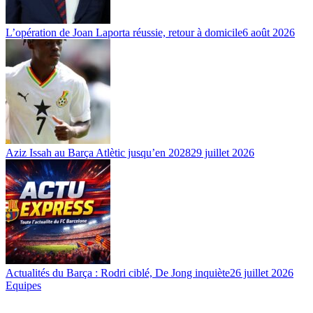
L’opération de Joan Laporta réussie, retour à domicile
6 août 2026
Aziz Issah au Barça Atlètic jusqu’en 2028
29 juillet 2026
Actualités du Barça : Rodri ciblé, De Jong inquiète
26 juillet 2026
Equipes