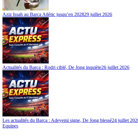
Aziz Issah au Barça Atlètic jusqu’en 2028
29 juillet 2026
Actualités du Barça : Rodri ciblé, De Jong inquiète
26 juillet 2026
Les actualités du Barça : Adeyemi signe, De Jong blessé
24 juillet 202
Equipes