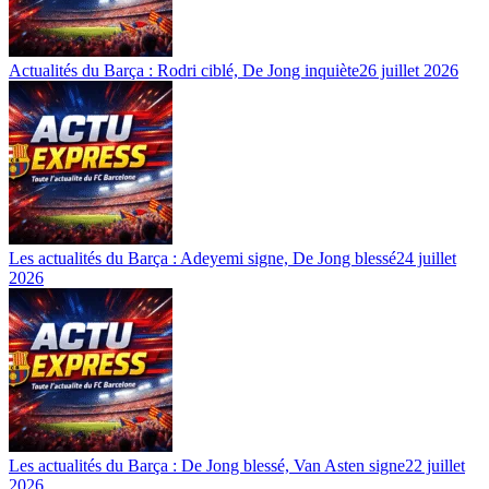
Actualités du Barça : Rodri ciblé, De Jong inquiète
26 juillet 2026
Les actualités du Barça : Adeyemi signe, De Jong blessé
24 juillet
2026
Les actualités du Barça : De Jong blessé, Van Asten signe
22 juillet
2026