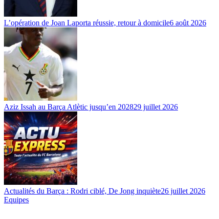
L’opération de Joan Laporta réussie, retour à domicile
6 août 2026
Aziz Issah au Barça Atlètic jusqu’en 2028
29 juillet 2026
Actualités du Barça : Rodri ciblé, De Jong inquiète
26 juillet 2026
Equipes